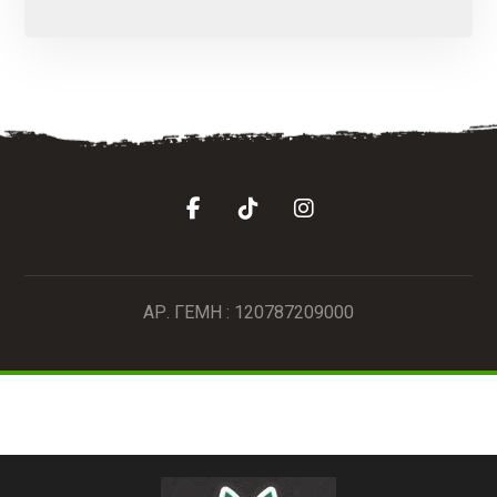
ΑΡ. ΓΕΜΗ : 120787209000