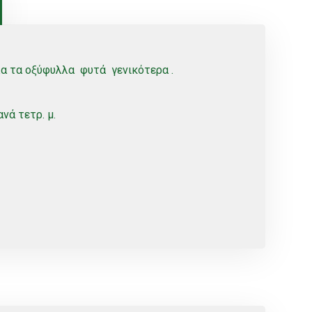
λα τα οξύφυλλα φυτά γενικότερα .
νά τετρ. μ.