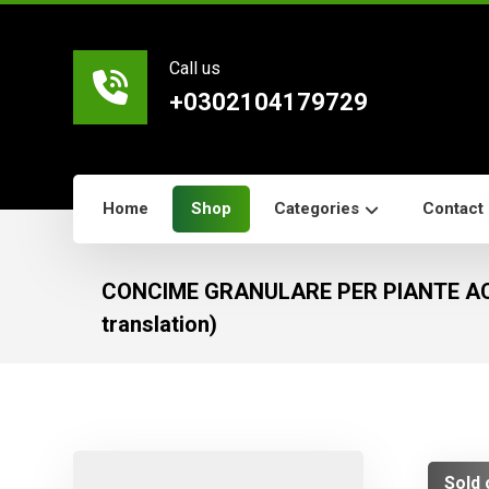
Call us
+0302104179729
Home
Shop
Categories
Contact
CONCIME GRANULARE PER PIANTE AC
translation)
Sold 