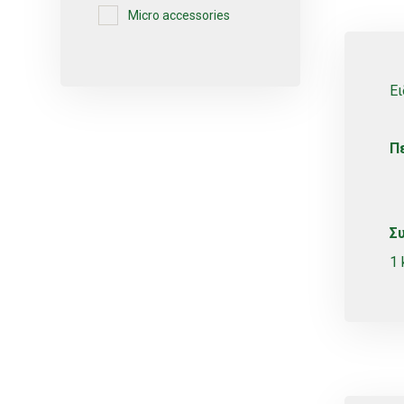
Micro accessories
Micro-sprayers
Pesticides
Ει
Plants
Plug
Π
Pot
Red varieties
Screw-type
Σ
Seed
1 
Self-adjusting
Soil
Table varieties
Tools
Uncategorized