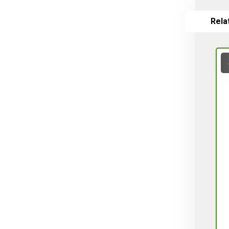
Valves
Rela
Vines, Grapevines
Watering
White varieties
Wine grape varieties
Σύνθετοι