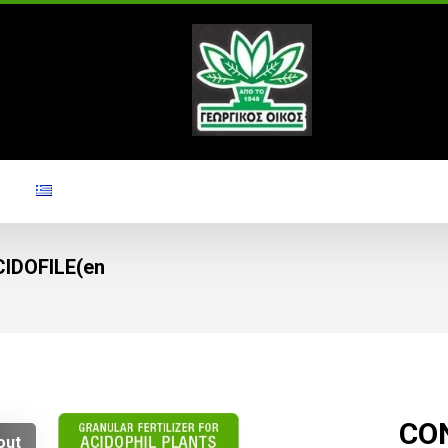
IDOFILE(en
CO
out