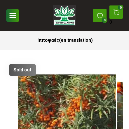
0
Ιπποφαές(en translation)
Sold out