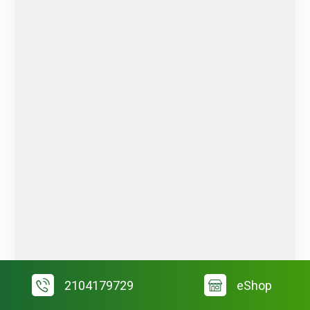
2104179729
eShop