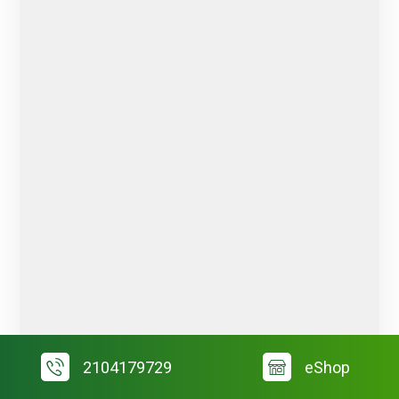
2104179729
eShop