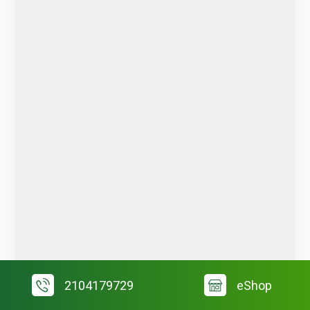
2104179729
eShop