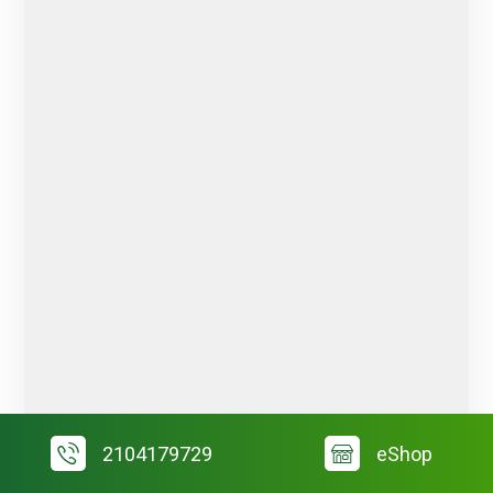
2104179729
eShop