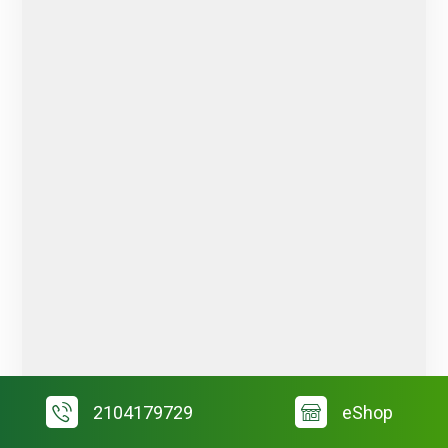
2104179729
eShop