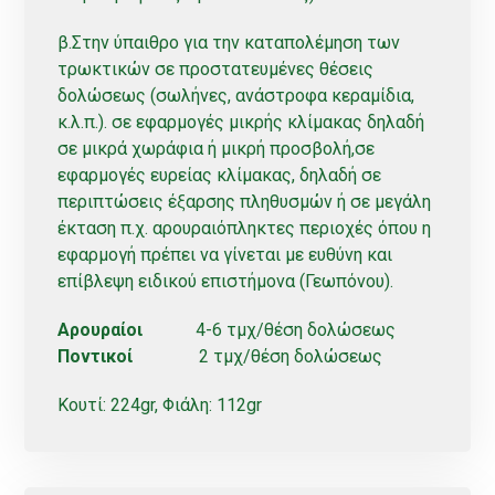
β.Στην ύπαιθρο για την καταπολέμηση των
τρωκτικών σε προστατευμένες θέσεις
δολώσεως (σωλήνες, ανάστροφα κεραμίδια,
κ.λ.π.). σε εφαρμογές μικρής κλίμακας δηλαδή
σε μικρά χωράφια ή μικρή προσβολή,σε
εφαρμογές ευρείας κλίμακας, δηλαδή σε
περιπτώσεις έξαρσης πληθυσμών ή σε μεγάλη
έκταση π.χ. αρουραιόπληκτες περιοχές όπου η
εφαρμογή πρέπει να γίνεται με ευθύνη και
επίβλεψη ειδικού επιστήμονα (Γεωπόνου).
Αρουραίοι
4-6 τμχ/θέση δολώσεως
Ποντικοί
2 τμχ/θέση δολώσεως
Κουτί: 224gr, Φιάλη: 112gr