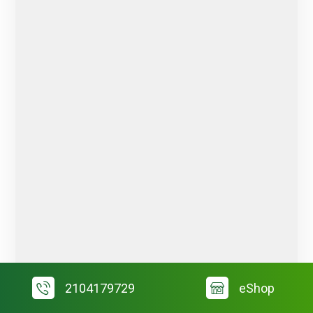
2104179729
eShop