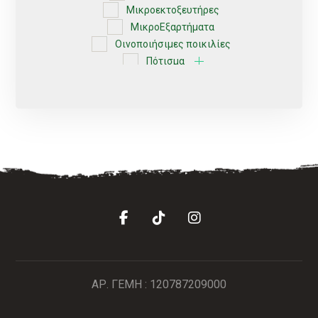
Μικροεκτοξευτήρες
ΜικροΕξαρτήματα
Οινοποιήσιμες ποικιλίες
Πότισμα
Ρυθμιζόμενοι
Σέλες
Σπόρος
Σταλάκτες
Σταλακτηφόρου
Σταλακτηφόρου ταινίας
Συνδεσμολογίας
Τύπου Lock
Φις
Φυτά
Φυτοφάρμακα
Χώμα
ΒΟΛΒΟΙ
ΑΡ. ΓΕΜΗ : 120787209000
Χωρίς κατηγορία