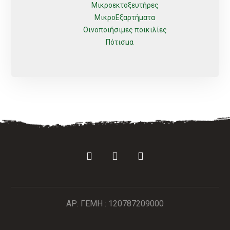
Μικροεκτοξευτήρες
ΜικροΕξαρτήματα
Οινοποιήσιμες ποικιλίες
Πότισμα
Ρυθμιζόμενοι
Σέλες
Σπόρος
Σταλάκτες
Σταλακτηφόρου
Σταλακτηφόρου ταινίας
Συνδεσμολογίας
Τύπου Lock
Φις
Φυτά
Φυτοφάρμακα
Χώμα
ΒΟΛΒΟΙ
ΑΡ. ΓΕΜΗ : 120787209000
Χωρίς κατηγορία