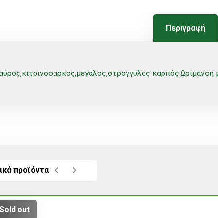
Περιγραφή
ύρος,κιτρινόσαρκος,μεγάλος,στρογγυλός καρπός.Ωρίμανση μ
ικά προϊόντα
Sold out