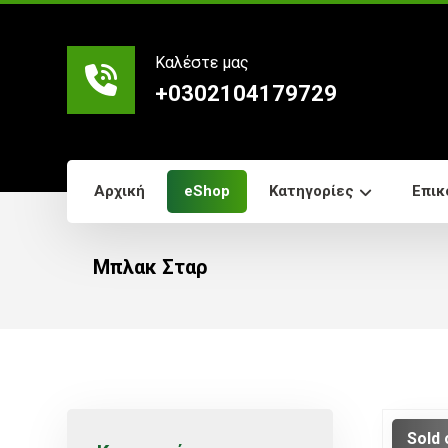
Καλέστε μας
+0302104179729
Αρχική
eShop
Κατηγορίες
Επικ
Μπλακ Σταρ
Sold 