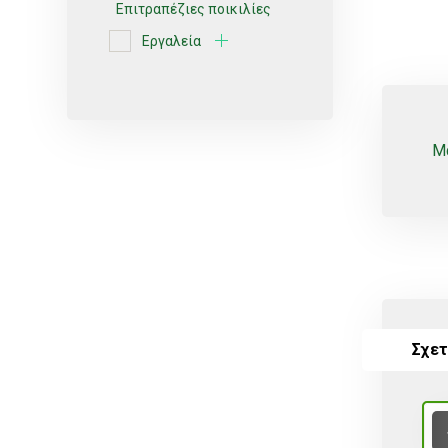
Επιτραπέζιες ποικιλίες
Εργαλεία
Ερυθρές ποικιλίες
Κίτρο
Κοχλιωτά
Μα
Λευκές ποικιλίες
Μικροεκτοξευτήρες
ΜικροΕξαρτήματα
Οινοποιήσιμες ποικιλίες
Πότισμα
Σχετ
Ρυθμιζόμενοι
Σέλες
Σπόρος