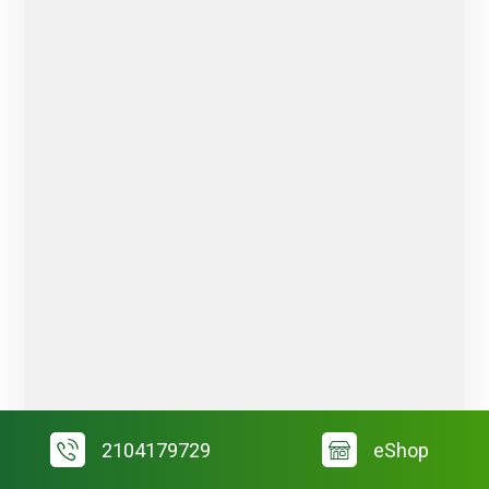
2104179729
eShop