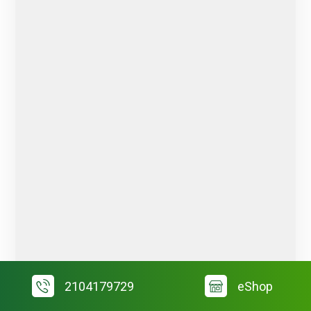
2104179729
eShop