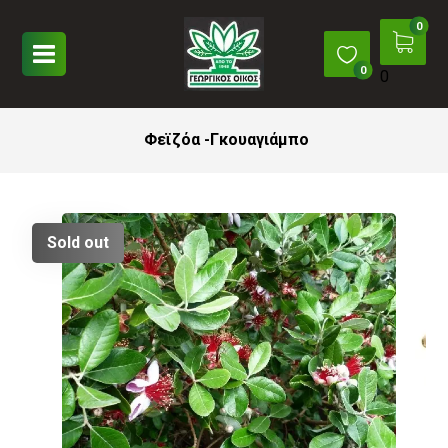
0
Φεϊζόα -Γκουαγιάμπο
Sold out