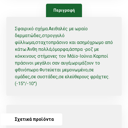
Περιγραφή
Σφαιρικό σχήμα.Αειθαλές με ωραίο
δερματώδες,στρογγυλό
φύλλωμα,σταχτοπράσινο και ασημόχρωμο από
κάτω.Άνθη πολλά,όμορφα,άσπρα -ροζ με
κόκκινους στήμονες τον Μάϊο-Ιούνιο.Καρποί
πράσινοι μεγάλοι σαν αυγά,ωριμάζουν το
φθινόπωρο.Φυτεύεται μεμονωμένο,σε
ομάδες,σε συστάδες,σε ελεύθερους φράχτες.
(-15°/-10°)
Σχετικά προϊόντα