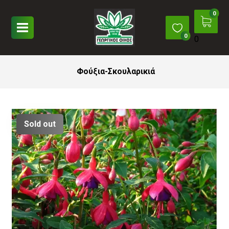
0
Φούξια-Σκουλαρικιά
Sold out