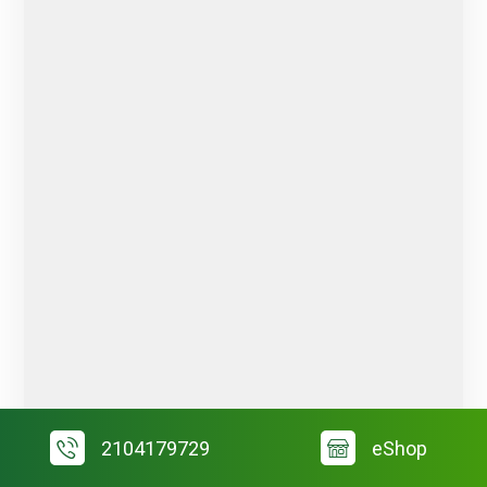
2104179729
eShop