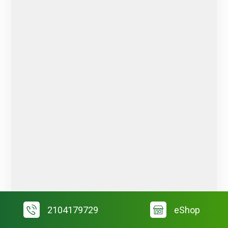
2104179729
eShop