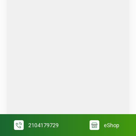
2104179729
eShop