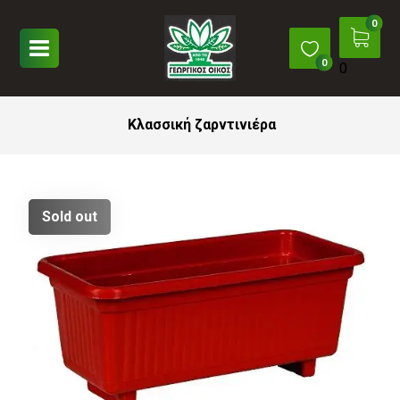
0
Κλασσική ζαρντινιέρα
Sold out