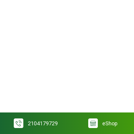
2104179729
eShop