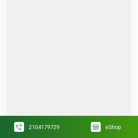
2104179729
eShop