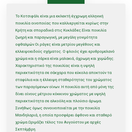
Το Κοτσιφάλι είναι μια εκλεκτή έγχρωμη ελληνική
ποικιλία οινοποιίας που καλλιεργείται κυρίως στην
Κρήτη και σποραδικά στις Κυκλάδες.
Είναι ποικιλία
ζωηρή και παραγωγική, με μεγάλη γονιμότητα
οφθαλμών.
Οι ράγες είναι μετρίου μεγέθους και
ελλειψοειδούς σχήματος. Ο φλοιός έχει ερυθρομελανό
χρώμα και η σάρκα είναι μαλακιά, άχρωμη και χυμώδης.
Χαρακτηριστικό της ποικιλίας είναι η υψηλή
περιεκτικότητα σε σάκχαρα που εύκολα αποκτούν τα
σταφύλια και η έλλειψη σταθερότητας του χρώματος
των παραγόμενων οίνων.
Η ποικιλία αυτή από μόνη της
δίνει οίνους μέτριου κόκκινου χρώματος με υψηλή
περιεκτικότητα σε αλκοόλη και πλούσιο άρωμα.
Συνήθως όμως συνοινοποιείται με την ποικιλία
Μανδηλαριά, η οποία προσφέρει άφθονο και σταθερό
χρώμα.Ωριμάζει τέλος του Αυγούστου με αρχές
Σεπτέμβρη.