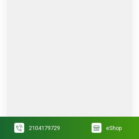
2104179729
eShop