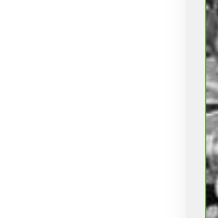
Σταλακτηφόρου
Σταλακτηφόρου ταινίας
Συνδεσμολογίας
Τύπου Lock
Φις
Φυτά
Φυτοφάρμακα
Χώμα
ΒΟΛΒΟΙ
Χωρίς κατηγορία