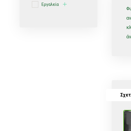
Εργαλεία
Φ
Ερυθρές ποικιλίες
αν
Κίτρο
κλ
Κοχλιωτά
άν
Λευκές ποικιλίες
Μικροεκτοξευτήρες
ΜικροΕξαρτήματα
Οινοποιήσιμες ποικιλίες
Πότισμα
Σχετ
Ρυθμιζόμενοι
Σέλες
Σπόρος
Σταλάκτες