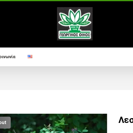
οινωνία
Λε
out