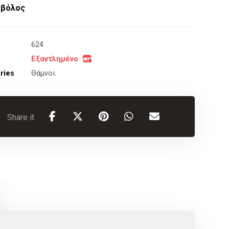
οβόλος
624
Εξαντλημένο
ries
Θάμνοι