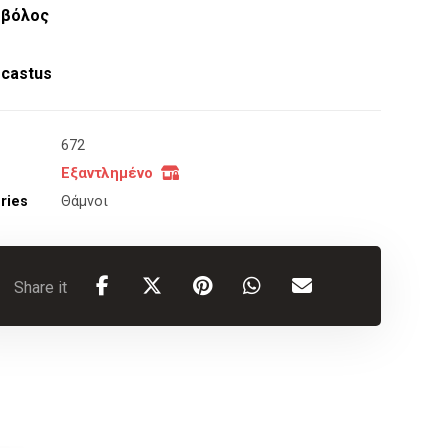
οβόλος
 castus
672
Εξαντλημένο
ries
Θάμνοι