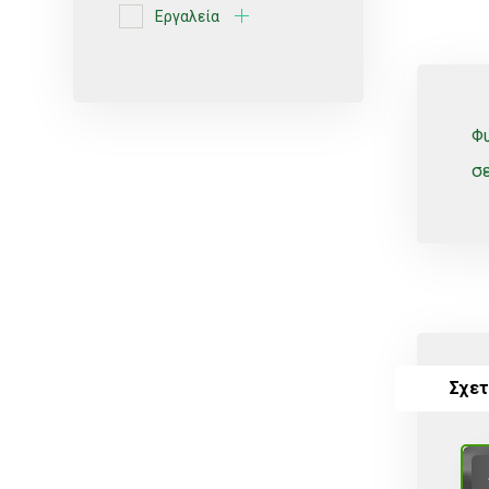
Εργαλεία
Ερυθρές ποικιλίες
Κίτρο
Κοχλιωτά
Φυ
Λευκές ποικιλίες
σε
Μικροεκτοξευτήρες
ΜικροΕξαρτήματα
Οινοποιήσιμες ποικιλίες
Πότισμα
Ρυθμιζόμενοι
Σχετ
Σέλες
Σπόρος
Σταλάκτες