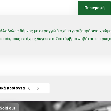
Περιγραφή
λλοβόλος θάμνος με στρογγυλό σχήμα,γκριζοπράσινο χρώμα κ
 επάκριους στάχεις,Αύγουστο-Σεπτέμβριο.Φοβάται το κρύο,αν
ικά προϊόντα
Sold out