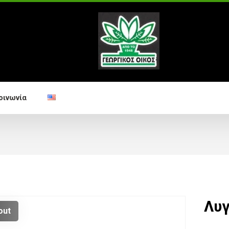
οινωνία
Λυγ
out