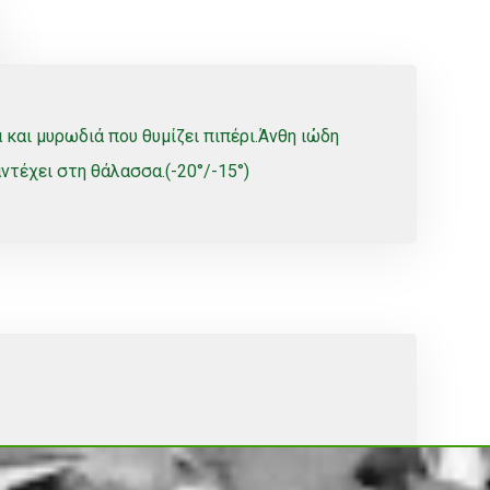
αι μυρωδιά που θυμίζει πιπέρι.Άνθη ιώδη
τέχει στη θάλασσα.(-20°/-15°)