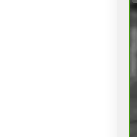
Σταλακτηφόρου
Σταλακτηφόρου ταινίας
Συνδεσμολογίας
Τύπου Lock
Φις
Φυτά
Φυτοφάρμακα
Χώμα
ΒΟΛΒΟΙ
Χωρίς κατηγορία