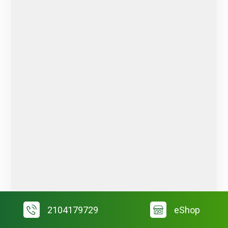
2104179729
eShop