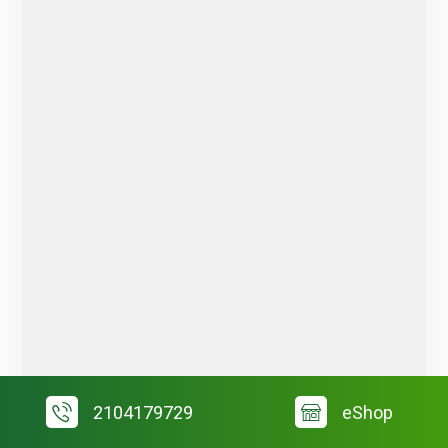
2104179729
eShop