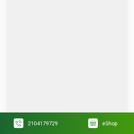
2104179729
eShop