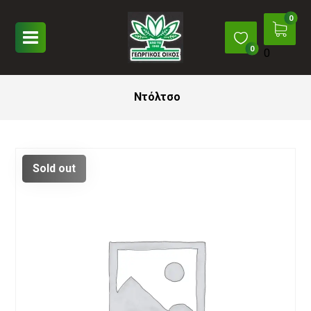
0
Ντόλτσο
Sold out