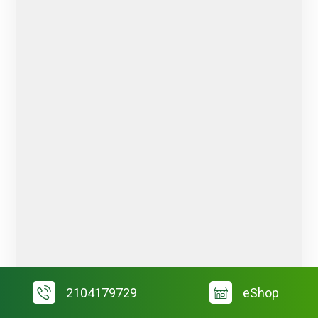
2104179729
eShop