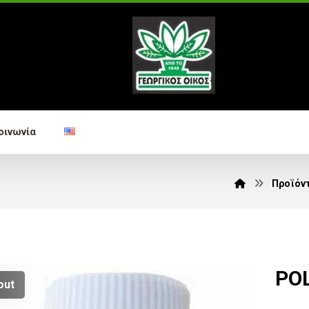
οινωνία
Προϊόν
POL
out