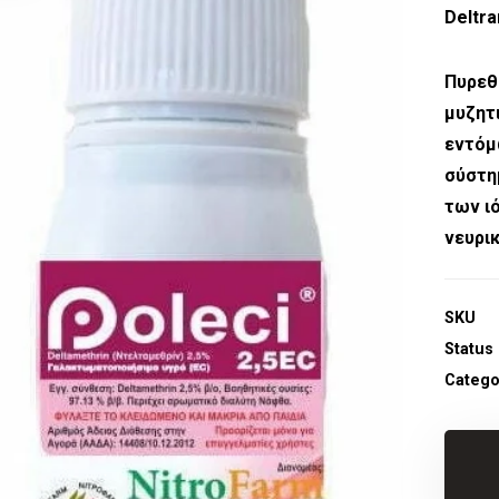
Deltra
Πυρεθ
μυζητ
εν
σύστη
των ι
νευρι
SKU
Status
Catego