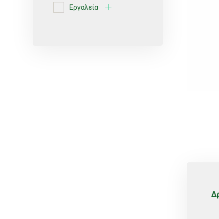
Εργαλεία
Ερυθρές ποικιλίες
Κίτρο
Κοχλιωτά
Λευκές ποικιλίες
Μικροεκτοξευτήρες
ΜικροΕξαρτήματα
Οινοποιήσιμες ποικιλίες
Πότισμα
Ρυθμιζόμενοι
Σέλες
Δ
Σπόρος
Σταλάκτες