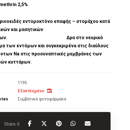
methrin 2,5%
ρινοειδές εντομοκτόνο επαφής – στομάχου κατά
ικών και μασητικών
τόμων. Δρα στο νευρικό
μα των εντόμων και συγκεκριμένα στις διαύλους
όντων Na στις προσυναπτικές μεμβράνες των
κών κυττάρων.
1195
Εξαντλημένο
ries
Συμβατικά φυτοφάρμακα