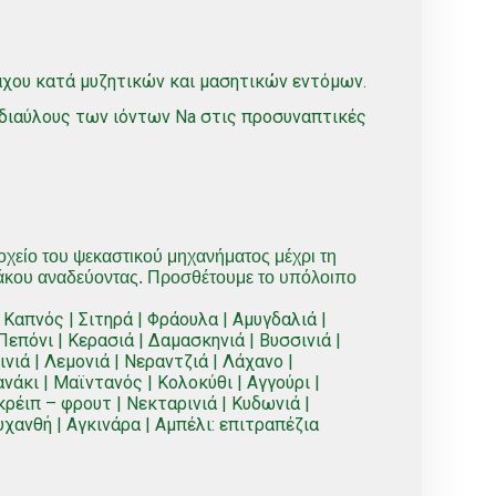
χου κατά μυζητικών και μασητικών εντόμων.
 διαύλους των ιόντων Na στις προσυναπτικές
οχείο του ψεκαστικού μηχανήματος μέχρι τη
άκου αναδεύοντας. Προσθέτουμε το υπόλοιπο
Καπνός | Σιτηρά | Φράουλα | Αμυγδαλιά |
Πεπόνι | Κερασιά | Δαμασκηνιά | Βυσσινιά |
νιά | Λεμονιά | Νεραντζιά | Λάχανο |
ανάκι | Μαϊντανός | Κολοκύθι | Αγγούρι |
κρέιπ – φρουτ | Νεκταρινιά | Κυδωνιά |
χανθή | Αγκινάρα | Αμπέλι: επιτραπέζια