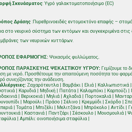
ορφή Σκευάσματος
: Υγρό γαλακτοματοποιήσιμο (EC)
ρόπος Δράσης
:Πυρεθρινοειδές εντομοκτόνο επαφής – στομά
α στο νευρικό σύστημα των εντόμων και συγκεκριμένα στις
εμβράνες των νευρικών κυττάρων.
ΡΟΠΟΣ ΕΦΑΡΜΟΓΗΣ
: Ψεκασμός φυλλώματος.
ΡΟΠΟΣ ΠΑΡΑΣΚΕΥΗΣ ΨΕΚΑΣΤΙΚΟΥ ΥΓΡΟΥ:
Γεμίζουμε το δ
ση με νερό. Προσθέτουμε την απαιτούμενη ποσότητα του φαρμ
ρό συνεχίζοντας την ανάδευση.
λλιέργειες:
Ζαχαρότευτλα | Βαμβάκι | Ελιά | Καλλωπιστικά | 
στικιά | Καρυδιά | Μηδική | Πατάτα | Καλαμπόκι | Καρπούζι | 
δακινιά | Βερικοκιά | Μηλιά | Αχλαδιά | Πορτοκαλιά | Μανταρι
υνουπίδι | Μαρούλι | Πράσο | Σέλινο | Κρεμμύδι | Σκόρδο | Σπ
περιά | Τομάτα | Μπιζέλι | Μελιτζάνα | Μπρόκολο | Αντίδι | Γ
υντουκιά | Καστανιά | Παντζάρι | Σέσκουλο | Μουσμουλιά | Ψυ
αφύλια | Αμπέλι: οινοποιήσιμα σταφύλια |