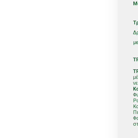
Μ
Σταλακτηφόρου
Τ
Σταλακτηφόρου ταινίας
Δρ
Συνδεσμολογίας
μ
Τύπου Lock
Φις
Τ
Φυτά
Τ
Φυτοφάρμακα
μέ
νε
Χώμα
Κα
ΒΟΛΒΟΙ
Φυ
Ρο
Χωρίς κατηγορία
Κο
Πι
Φο
στ