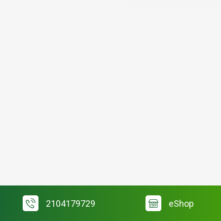
2104179729
eShop