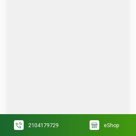
2104179729
eShop