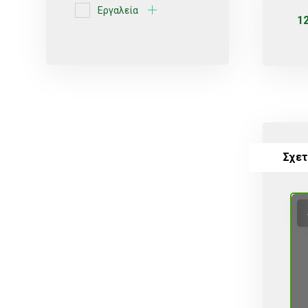
Εργαλεία
1
Ερυθρές ποικιλίες
Κίτρο
Κοχλιωτά
Λευκές ποικιλίες
Μικροεκτοξευτήρες
ΜικροΕξαρτήματα
Σχετ
Οινοποιήσιμες ποικιλίες
Πότισμα
Ρυθμιζόμενοι
Σέλες
Σπόρος
Σταλάκτες