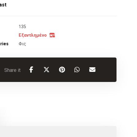
ast
135
Εξαντλημένο
ries
Φις