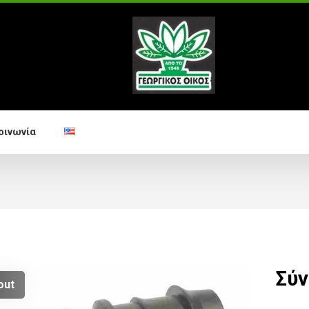
οινωνία
Σύν
out