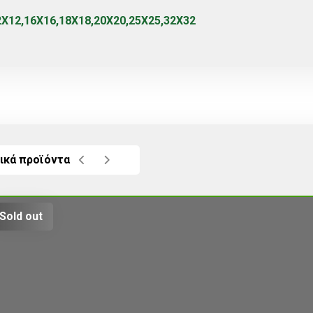
2Χ12,16Χ16,18Χ18,20Χ20,25Χ25,32Χ32
ικά προϊόντα
Sold out