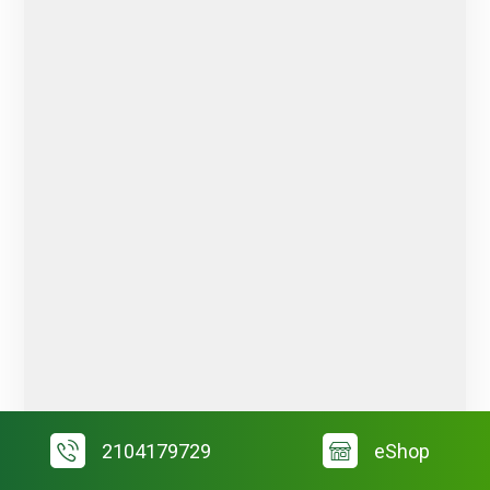
2104179729
eShop