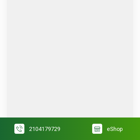
2104179729
eShop