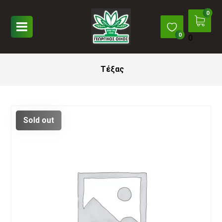
0
Τέξας
Sold out