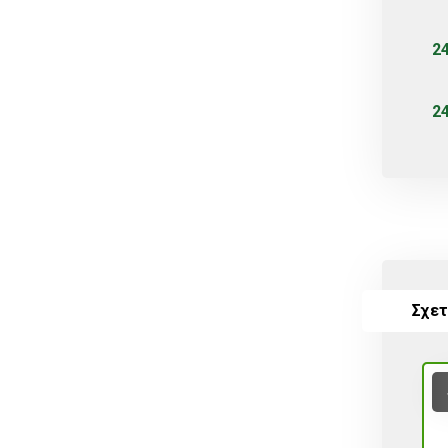
Σταλακτηφόρου
Σταλακτηφόρου ταινίας
Συνδεσμολογίας
Τύπου Lock
Φις
Φυτά
Φυτοφάρμακα
Χώμα
ΒΟΛΒΟΙ
Σχετ
Χωρίς κατηγορία