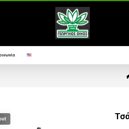
οινωνία
Τσά
out