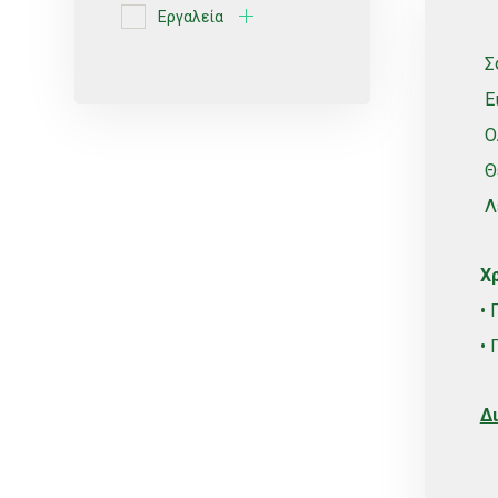
Εργαλεία
Ερυθρές ποικιλίες
Σ
Κίτρο
Ει
Κοχλιωτά
Ο
Λευκές ποικιλίες
Θε
Μικροεκτοξευτήρες
Λε
ΜικροΕξαρτήματα
Χρ
Οινοποιήσιμες ποικιλίες
• 
Πότισμα
• 
Ρυθμιζόμενοι
Σέλες
Δ
Σπόρος
Σταλάκτες