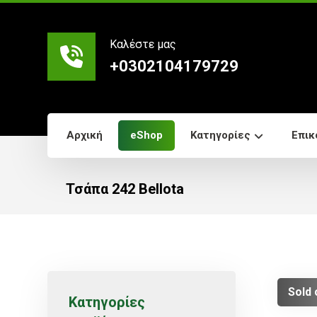
Καλέστε μας
+0302104179729
Αρχική
eShop
Κατηγορίες
Επικ
Τσάπα 242 Bellota
Sold 
Κατηγορίες