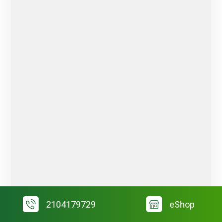
2104179729
eShop