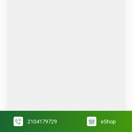
2104179729
eShop