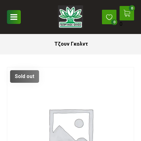
0
Τζουν Γκολντ
Sold out