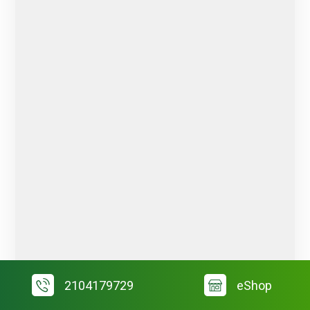
2104179729
eShop