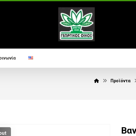
οινωνία
Προϊόντα
Βα
out