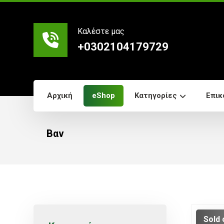
Καλέστε μας
+0302104179729
Αρχική
eShop
Κατηγορίες
Επικ
Βαν
Sold 