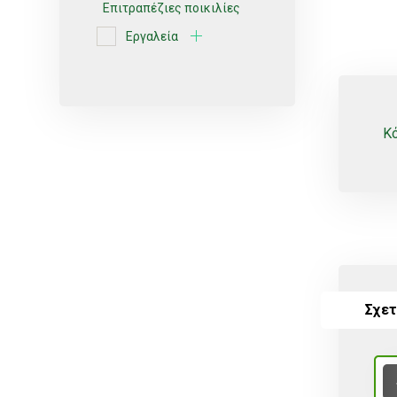
Επιτραπέζιες ποικιλίες
Εργαλεία
Ερυθρές ποικιλίες
Κίτρο
Κοχλιωτά
Κό
Λευκές ποικιλίες
Μικροεκτοξευτήρες
ΜικροΕξαρτήματα
Οινοποιήσιμες ποικιλίες
Πότισμα
Σχετ
Ρυθμιζόμενοι
Σέλες
Σπόρος