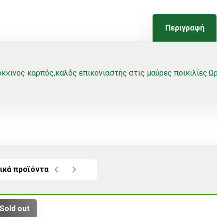
Περιγραφή
κκινος καρπός,καλός επικονιαστής στις μαύρες ποικιλίες.Ωρ
ικά προϊόντα
Sold out