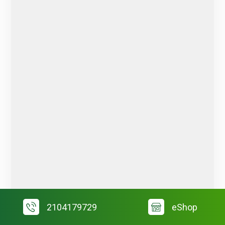
2104179729
eShop