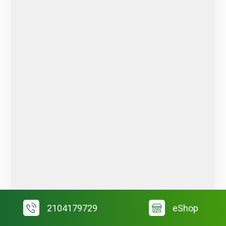
2104179729
eShop