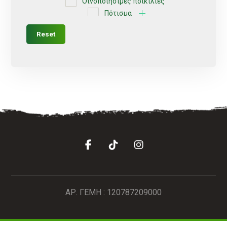
Οινοποιήσιμες ποικιλίες
Πότισμα
Ρυθμιζόμενοι
Reset
Σέλες
Σπόρος
Σταλάκτες
Σταλακτηφόρου
Σταλακτηφόρου ταινίας
Συνδεσμολογίας
Τύπου Lock
Φις
Φυτά
Φυτοφάρμακα
Χώμα
ΒΟΛΒΟΙ
Χωρίς κατηγορία
ΑΡ. ΓΕΜΗ : 120787209000