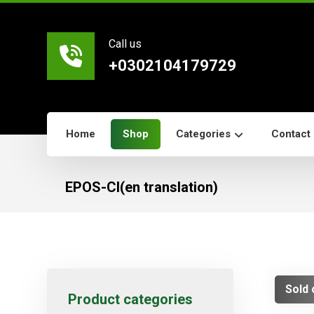
Call us
+0302104179729
Home
Shop
Categories
Contact
EPOS-CI(en translation)
Sold 
Product categories