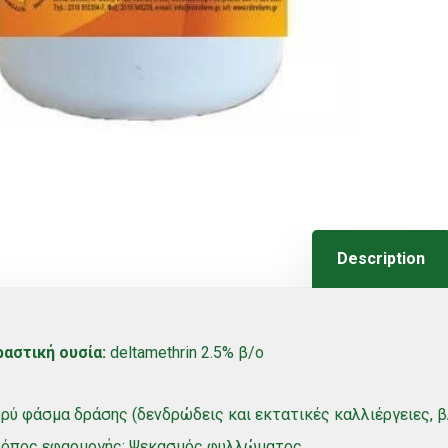
Description
αστική ουσία:
deltamethrin 2.5% β/ο
ρύ φάσμα δράσης (δενδρώδεις και εκτατικές καλλιέργειες, βλ
ρόπος εφαρμογής: Ψεκασμός φυλλώματος.