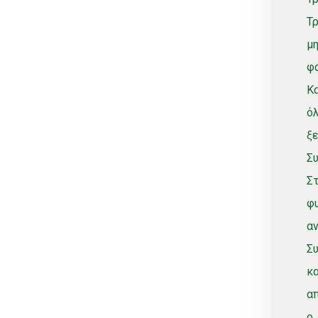
Vines, Grapevines
Τρ
Watering
μη
White varieties
φα
Wine grape varieties
Κα
Σύνθετοι
όλ
ξε
Συ
Στ
φυ
αν
Συ
κα
απ
o