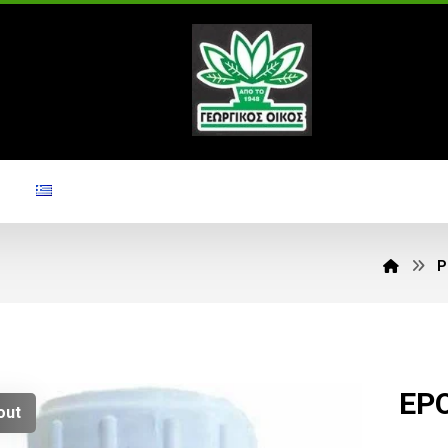
P
EPO
out