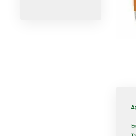
Micro-sprayers
Pesticides
Plants
Plug
Pot
Red varieties
Screw-type
Seed
Self-adjusting
Soil
Table varieties
Δρ
Tools
Uncategorized
Ευ
Valves
Τ