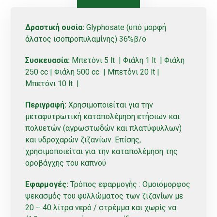
Δραστική ουσία:
Glyphosate (υπό μορφή
άλατος ισοπροπυλαμίνης) 36%β/ο
Συσκευασία:
Μπετόνι 5 lt | Φιάλη 1 lt | Φιάλη
250 cc | Φιάλη 500 cc | Μπετόνι 20 lt |
Μπετόνι 10 lt |
Περιγραφή:
Χρησιμοποιείται για την
μεταφυτρωτική καταπολέμηση ετήσιων και
πολυετών (αγρωστωδών και πλατύφυλλων)
και υδροχαρών ζιζανίων. Επίσης,
χρησιμοποιείται για την καταπολέμηση της
οροβάγχης του καπνού
Εφαρμογές:
Τρόπος εφαρμογής : Ομοιόμορφος
ψεκασμός του φυλλώματος των ζιζανίων με
20 – 40 λίτρα νερό / στρέμμα και χωρίς να