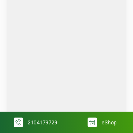
2104179729
eShop