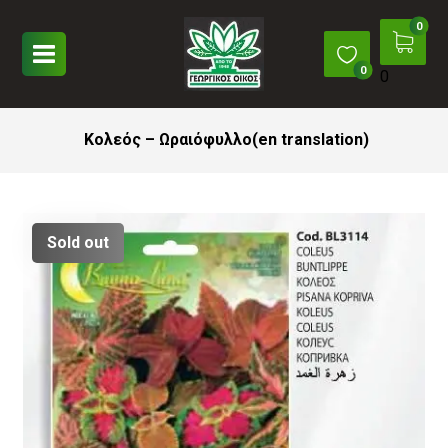
0
Κολεός – Ωραιόφυλλο(en translation)
Sold out