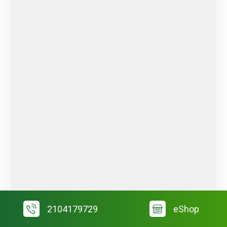
2104179729
eShop