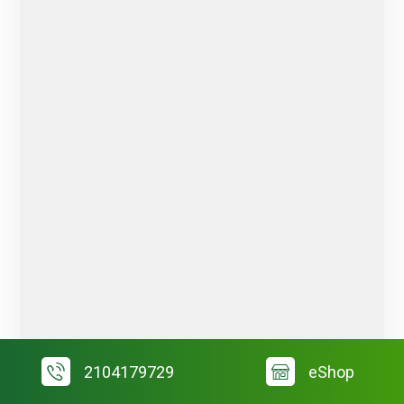
2104179729
eShop