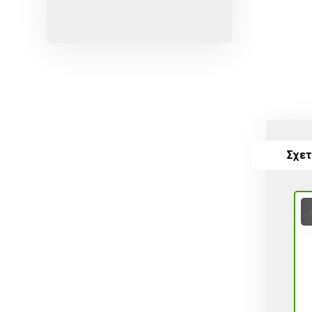
Ερυθρές ποικιλίες
Κίτρο
Κοχλιωτά
Λευκές ποικιλίες
Μικροεκτοξευτήρες
ΜικροΕξαρτήματα
Σχετ
Οινοποιήσιμες ποικιλίες
Πότισμα
Ρυθμιζόμενοι
Σέλες
Σπόρος
Σταλάκτες
Σταλακτηφόρου