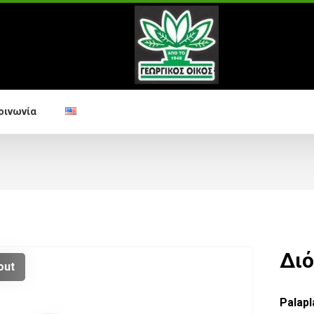
οινωνία
Δι
out
Palapl