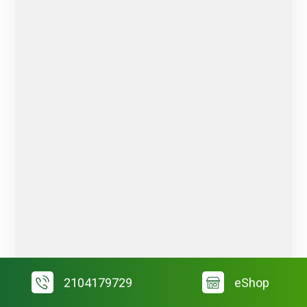
2104179729
eShop