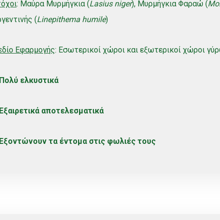
τόχοι
: Μαύρα Μυρμήγκια (
Lasius niger
), Μυρμήγκια Φαραώ (
Mo
γεντινής (
Linepithema humile
)
εδίο Εφαρμογής
: Εσωτερικοί χώροι και εξωτερικοί χώροι γύρ
 Πολύ ελκυστικά
 Εξαιρετικά αποτελεσματικά
 Εξοντώνουν τα έντομα στις φωλιές τους