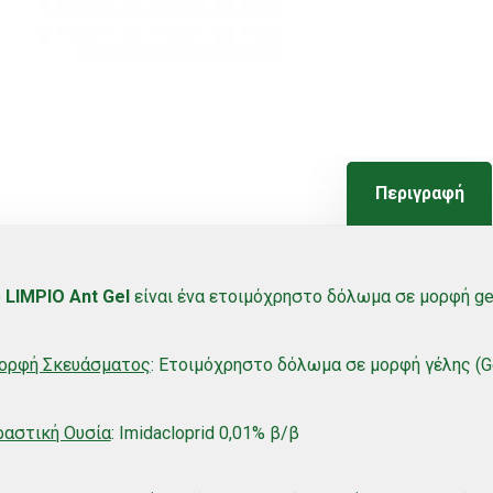
Περιγραφή
ο
LIMPIO Ant Gel
είναι ένα ετοιμόχρηστο δόλωμα σε μορφή ge
ορφή Σκευάσματος
: Ετοιμόχρηστο δόλωμα σε μορφή γέλης (Ge
ραστική Ουσία
: Imidacloprid 0,01% β/β