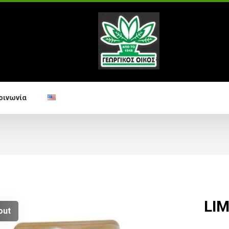
οινωνία
LIM
out