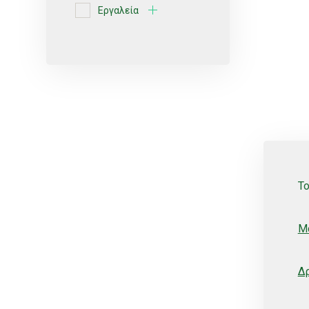
Εργαλεία
Ερυθρές ποικιλίες
Κίτρο
Κοχλιωτά
Λευκές ποικιλίες
Μικροεκτοξευτήρες
ΜικροΕξαρτήματα
Τ
Οινοποιήσιμες ποικιλίες
Πότισμα
Μ
Ρυθμιζόμενοι
Σέλες
Δ
Σπόρος
Σταλάκτες