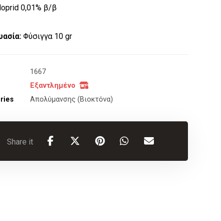
loprid 0,01% β/β
υασία:
Φύσιγγα 10 gr
1667
Εξαντλημένο
ries
Απολύμανσης (Βιοκτόνα)