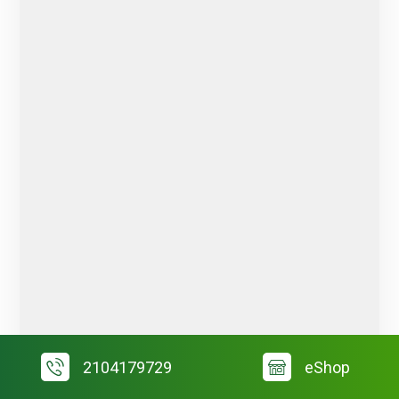
2104179729
eShop