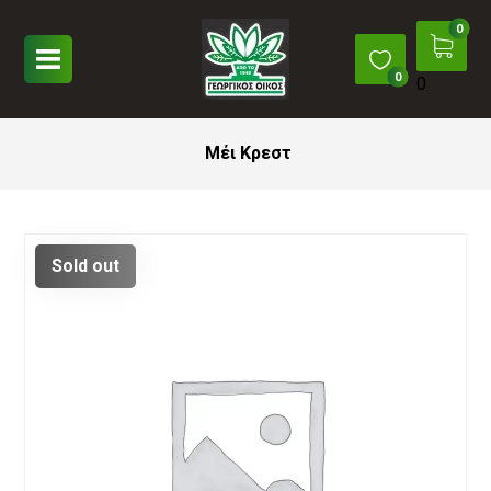
0
Μέι Κρεστ
Sold out