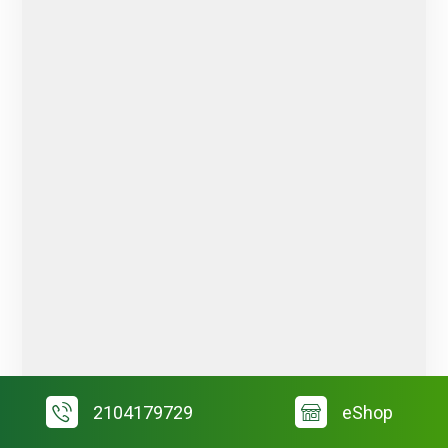
2104179729
eShop