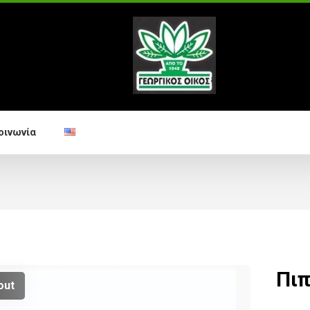
οινωνία
Πιπ
out