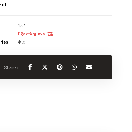
ast
157
Εξαντλημένο
ries
Φις