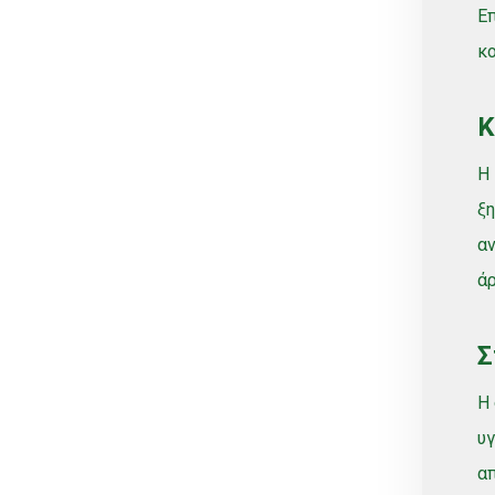
Επ
Σταλακτηφόρου
κο
Σταλακτηφόρου ταινίας
Κ
Συνδεσμολογίας
Τύπου Lock
Η 
Φις
ξη
Φυτά
αν
Φυτοφάρμακα
ά
Χώμα
ΒΟΛΒΟΙ
Σ
Χωρίς κατηγορία
Η 
υγ
απ