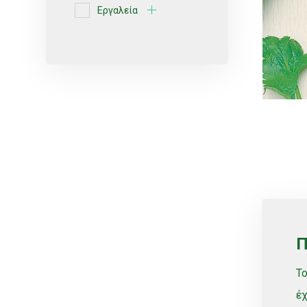
Εργαλεία
Ερυθρές ποικιλίες
Κίτρο
Κοχλιωτά
Λευκές ποικιλίες
Μικροεκτοξευτήρες
ΜικροΕξαρτήματα
Οινοποιήσιμες ποικιλίες
Πότισμα
Ρυθμιζόμενοι
Π
Σέλες
Τ
Σπόρος
έχ
Σταλάκτες