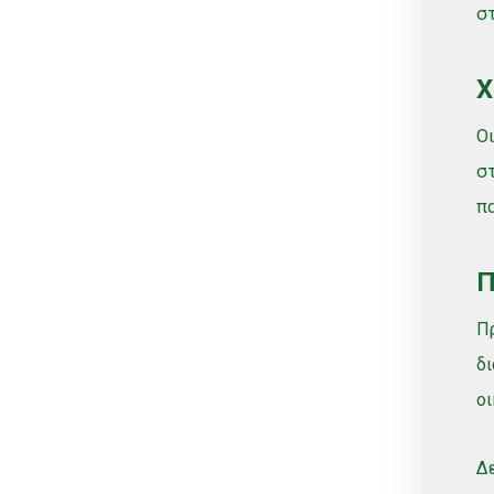
σ
Χ
Οι
στ
πα
Π
Πρ
δι
οι
Δε